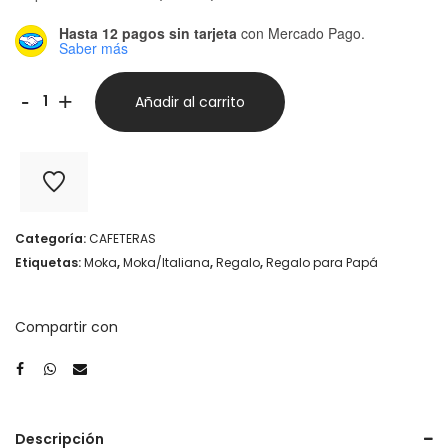
Hasta 12 pagos sin tarjeta
con Mercado Pago.
Saber más
Moka
-
+
Añadir al carrito
Magefesa
3
pocillos
cantidad
Categoría:
CAFETERAS
Etiquetas:
Moka
,
Moka/Italiana
,
Regalo
,
Regalo para Papá
Compartir con
Descripción