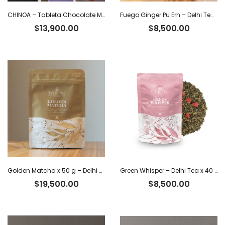
CHINOA – Tableta Chocolate Milk Dark 54% Cacao Ecuatoriano con Leche de Coco x 50 g
Fuego Ginger Pu Erh – Delhi Tea x 40 g
$
13,900.00
$
8,500.00
Golden Matcha x 50 g – Delhi Tea
Green Whisper – Delhi Tea x 40 g
$
19,500.00
$
8,500.00