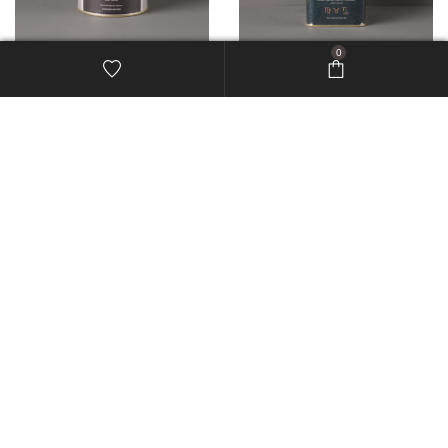
0
Lata Té Verde – Patagonia Finest Tea x 80 g
Lata Tierra Green Mint – Delhi Tea x 40 g
$
19,000.00
$
12,500.00
Té Blanco Pai Mutan – Delhi Tea x 40 g
Té Oolong – Delhi Tea x 40 g
$
8,500.00
$
8,500.00