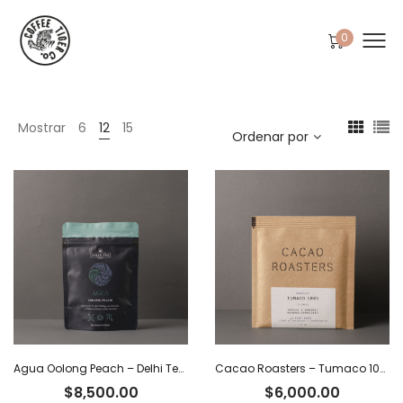
0
Mostrar
6
12
15
Ordenar por
Agua Oolong Peach – Delhi Tea x 40 g
Cacao Roasters – Tumaco 100% x 40 g
$
8,500.00
$
6,000.00