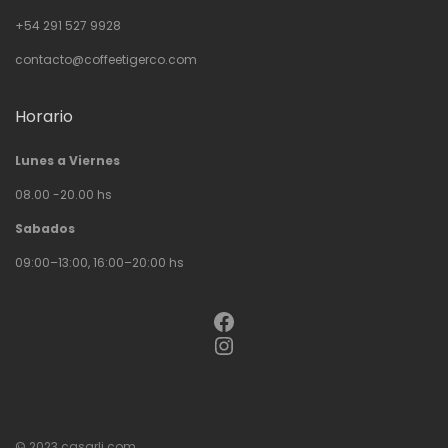
+54 291 527 9928
contacto@coffeetigerco.com
Horario
Lunes a Viernes
08.00 -20.00 hs
Sabados
09:00–13:00, 16:00–20:00 hs
Facebook
Instagram
© 2023
casarli.com