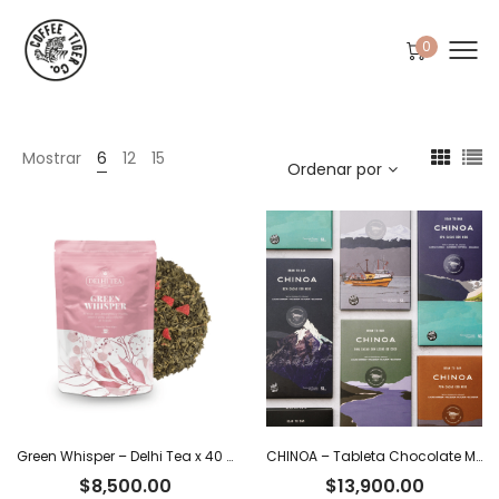
0
Mostrar
6
12
15
Ordenar por
Green Whisper – Delhi Tea x 40 g
CHINOA – Tableta Chocolate Milk Dark 54% Cacao Ecuatoriano con Leche de Coco x 50 g
$
8,500.00
$
13,900.00