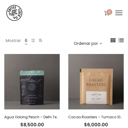
0
Mostrar
6
12
15
Ordenar por
Agua Oolong Peach – Delhi Tea x 40 g
Cacao Roasters – Tumaco 100% x 40 g
$
8,500.00
$
6,000.00