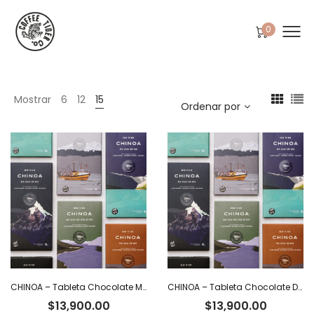
0
Mostrar
6
12
15
Ordenar por
CHINOA – Tableta Chocolate Milk Dark 54% Cacao Ecuatoriano con Leche de Coco x 50 g
CHINOA – Tableta Chocolate Dark 92% Cacao Ecuatoriano x 50 g
$
13,900.00
$
13,900.00