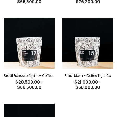
Rango
Rango
$
66,500.00
$
76,200.00
de
de
precios:
precios:
desde
desde
$20,500.00
$23,500
hasta
hasta
$66,500.00
$76,200
Brasil Espresso Alpino – Coffee Tiger Co
Brasil Moka – Coffee Tiger Co
$
20,500.00
-
$
21,000.00
-
Rango
Rango
$
66,500.00
$
68,000.00
de
de
precios:
precios:
desde
desde
$20,500.00
$21,000
hasta
hasta