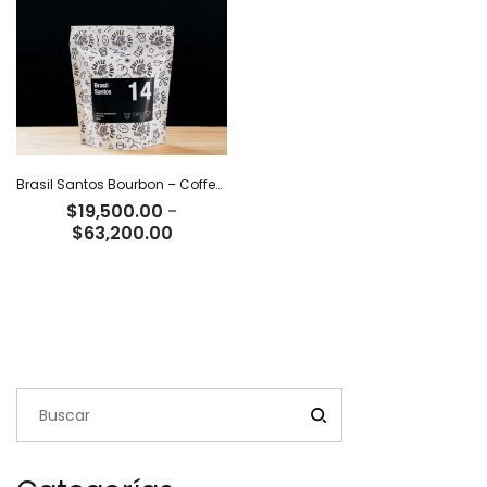
$66,500.00
$68,000
Brasil Santos Bourbon – Coffee Tiger Co
$
19,500.00
-
Rango
$
63,200.00
de
precios:
desde
$19,500.00
hasta
$63,200.00