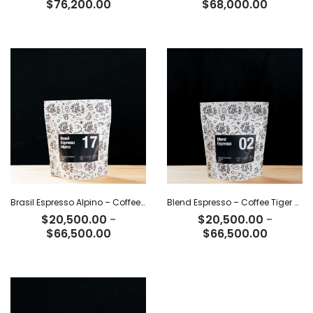
Rango
Rango
$
76,200.00
$
68,000.00
de
de
precios:
precios:
desde
desde
$23,500.00
$21,000
hasta
hasta
$76,200.00
$68,000
Brasil Espresso Alpino – Coffee Tiger Co
Blend Espresso – Coffee Tiger Co
$
20,500.00
-
$
20,500.00
-
Rango
Rango
$
66,500.00
$
66,500.00
de
de
precios:
precios:
desde
desde
$20,500.00
$20,500
hasta
hasta