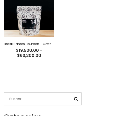
$66,500.00
$66,500
Brasil Santos Bourbon – Coffee Tiger Co
$
19,500.00
-
Rango
$
63,200.00
de
precios:
desde
$19,500.00
hasta
$63,200.00