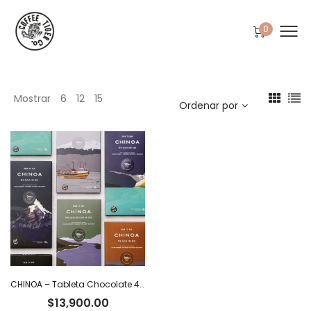
0
Mostrar
6
12
15
Ordenar por
CHINOA – Tableta Chocolate 40% con leche y café x 50 g
$
13,900.00