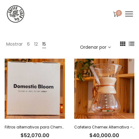
0
Mostrar
6
12
15
Ordenar por
Filtros alternativos para Chemex x 100 u.
Cafetera Chemex Alternativa – 800 ml
$
52,070.00
$
40,000.00