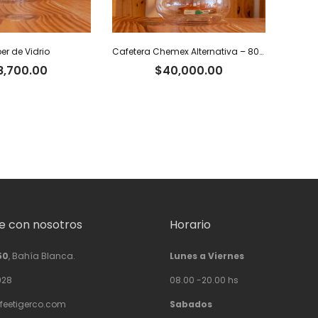
er de Vidrio
Cafetera Chemex Alternativa – 800 ml
8,700.00
$
40,000.00
 con nosotros
Horario
50
, Bahía Blanca.
Lunes a Viernes
928
08.00 -20.00 hs
feetigerco.com
Sabados