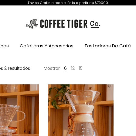
Envios Gratis a todo el País a partir de $79000
ones
Cafeteras Y Accesorios
Tostadoras De Café
Ordenado
s 2 resultados
Mostrar
6
12
15
por
precio:
bajo
a
alto