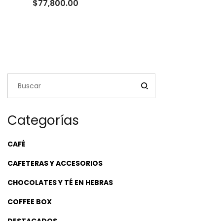
Rango
$
77,800.00
de
precios:
desde
$24,000.00
hasta
$77,800.00
Categorías
CAFÉ
CAFETERAS Y ACCESORIOS
CHOCOLATES Y TÉ EN HEBRAS
COFFEE BOX