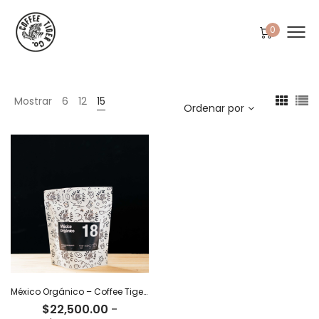
0
Mostrar
6
12
15
Ordenar por
México Orgánico – Coffee Tiger Co
$
22,500.00
-