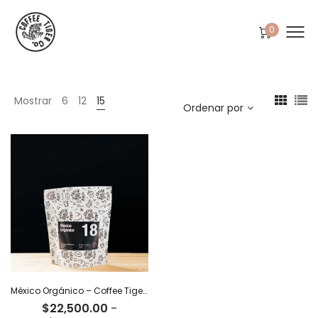
0
Mostrar
6
12
15
Ordenar por
México Orgánico – Coffee Tiger Co
$
22,500.00
-