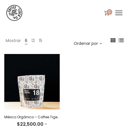
0
Mostrar
6
12
15
Ordenar por
México Orgánico – Coffee Tiger Co
$
22,500.00
-