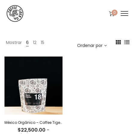
0
Mostrar
6
12
15
Ordenar por
México Orgánico – Coffee Tiger Co
$
22,500.00
-