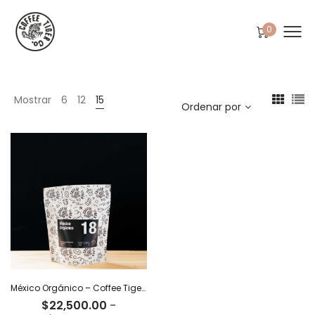
0
Mostrar
6
12
15
Ordenar por
México Orgánico – Coffee Tiger Co
$
22,500.00
-