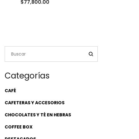
Rango
$
77,800.00
de
precios:
desde
$24,000.00
hasta
$77,800.00
Categorías
CAFÉ
CAFETERAS Y ACCESORIOS
CHOCOLATES Y TÉ EN HEBRAS
COFFEE BOX