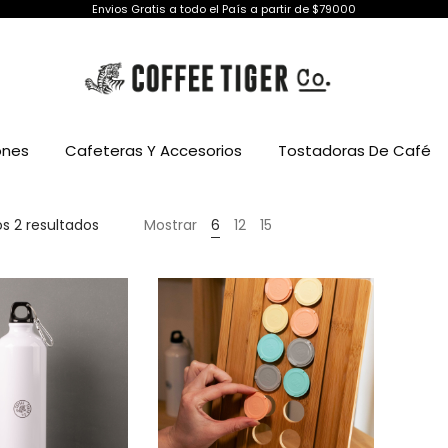
Envios Gratis a todo el País a partir de $79000
ones
Cafeteras Y Accesorios
Tostadoras De Café
s 2 resultados
Mostrar
6
12
15