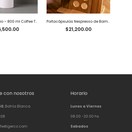
Botella Aluminio – 800 ml Coffee Tiger Co.
Portacápsulas Nespresso de Bambú
6,500.00
$
21,200.00
 con nosotros
Horario
50
, Bahía Blanca.
Lunes a Viernes
928
08.00 -20.00 hs
feetigerco.com
Sabados