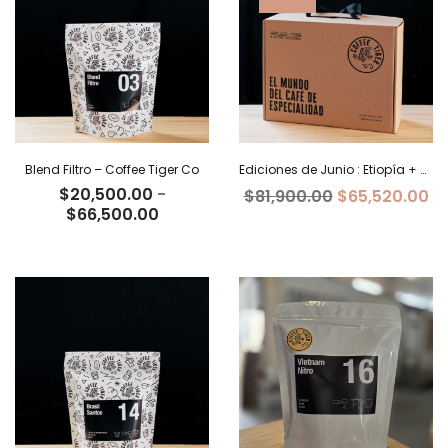
$69,700.00
$68,000
Blend Filtro – Coffee Tiger Co
Ediciones de Junio : Etiopía + Burundi+ Costa Rica
$
20,500.00
-
El
El
$
81,900.00
$
65,520.00
Rango
$
66,500.00
precio
pr
de
original
ac
precios:
era:
es
desde
$81,900.00.
$6
$20,500.00
hasta
$66,500.00