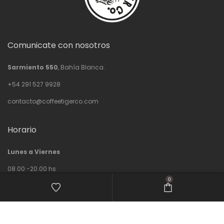
Comunicate con nosotros
Sarmiento 550
, Bahía Blanca.
+54 291 527 9928
contacto@coffeetigerco.com
Horario
Lunes a Viernes
08.00 -20.00 hs
0
Sabados
09:00–13:00, 16:00–20:00 hs