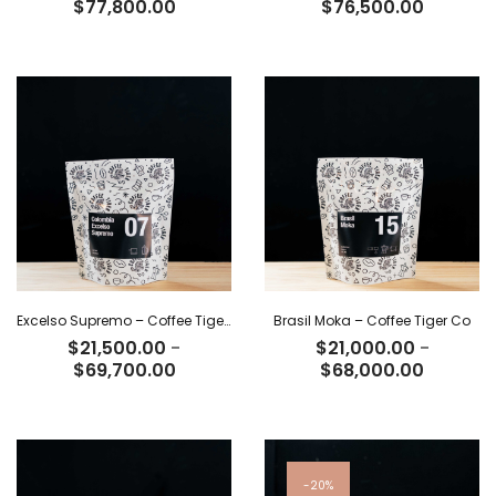
Rango
Rango
$
77,800.00
$
76,500.00
de
de
precios:
precios:
desde
desde
$24,000.00
$23,600
hasta
hasta
$77,800.00
$76,500
Excelso Supremo – Coffee Tiger Co
Brasil Moka – Coffee Tiger Co
$
21,500.00
-
$
21,000.00
-
Rango
Rango
$
69,700.00
$
68,000.00
de
de
precios:
precios:
desde
desde
$21,500.00
$21,000
hasta
hasta
20%