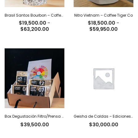
Brasil Santos Bourbon – Coffee Tiger Co
Nitro Vietnam – Coffee Tiger Co
$
19,500.00
-
$
18,500.00
-
Rango
Rango
$
63,200.00
$
59,950.00
de
de
precios:
precios:
desde
desde
$19,500.00
$18,500
hasta
hasta
$63,200.00
$59,950
Box Degustación Filtro/Prensa – 400 g
Geisha de Caldas – Ediciones Limitadas Tiger
$
39,500.00
$
30,000.00