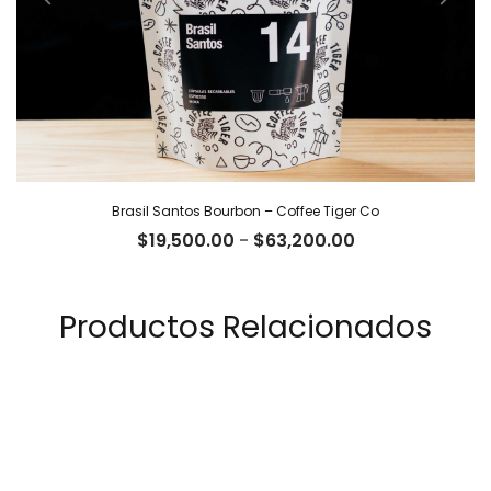
Brasil Santos Bourbon – Coffee Tiger Co
Rango
$
19,500.00
-
$
63,200.00
de
precios:
desde
Productos Relacionados
$19,500.00
hasta
$63,200.00