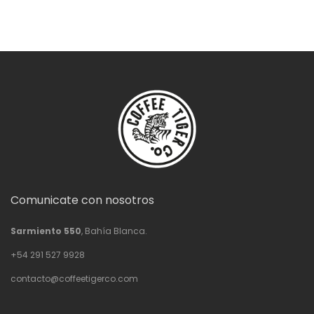
Comunicate con nosotros
Sarmiento 550
, Bahía Blanca.
+54 291 527 9928
contacto@coffeetigerco.com