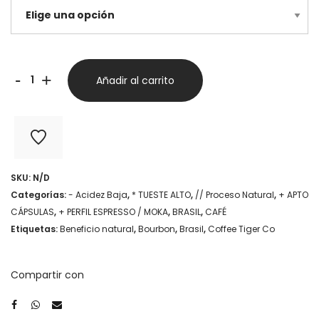
Brasil
-
+
Añadir al carrito
Espresso
Alpino
-
Coffee
SKU:
N/D
Tiger
Categorías:
- Acidez Baja
,
* TUESTE ALTO
,
// Proceso Natural
,
+ APTO
Co
CÁPSULAS
,
+ PERFIL ESPRESSO / MOKA
,
BRASIL
,
CAFÉ
Etiquetas:
Beneficio natural
,
Bourbon
,
Brasil
,
Coffee Tiger Co
cantidad
Compartir con