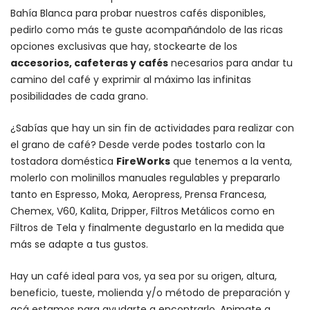
Bahía Blanca para probar nuestros cafés disponibles,
pedirlo como más te guste acompañándolo de las ricas
opciones exclusivas que hay, stockearte de los
accesorios
, cafeteras y
cafés
necesarios para andar tu
camino del café y exprimir al máximo las infinitas
posibilidades de cada grano.
¿Sabías que hay un sin fin de actividades para realizar con
el grano de café? Desde verde podes tostarlo con la
tostadora doméstica
FireWorks
que tenemos a la venta,
molerlo con
molinillos manuales regulables
y prepararlo
tanto en Espresso,
Moka
,
Aeropress
,
Prensa Francesa
,
Chemex
, V60,
Kalita
, Dripper, Filtros Metálicos como en
Filtros de Tela y finalmente degustarlo en la medida que
más se adapte a tus gustos.
Hay un
café ideal para vos
, ya sea por su origen, altura,
beneficio, tueste, molienda y/o método de preparación y
acá estamos para ayudarte a encontrarlo. Animate a