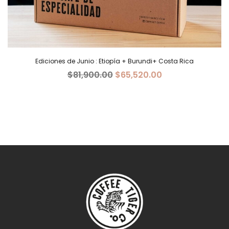
Ediciones de Junio : Etiopía + Burundi+ Costa Rica
El
El
$
81,900.00
$
65,520.00
precio
precio
original
actual
era:
es:
$81,900.00.
$65,520.00.