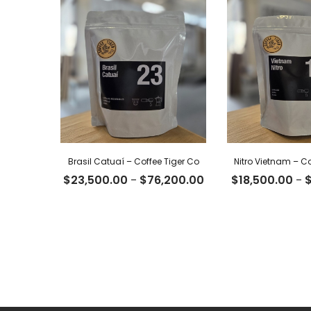
Brasil Catuaí – Coffee Tiger Co
Nitro Vietnam – Co
Rango
$
23,500.00
-
$
76,200.00
$
18,500.00
-
de
precios:
desde
$23,500.00
hasta
$76,200.00