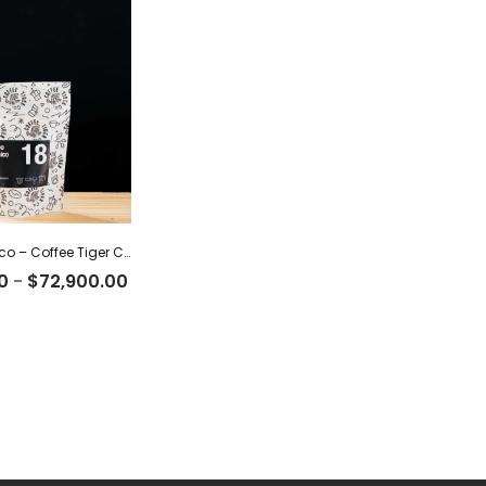
México Orgánico – Coffee Tiger Co
Rango
0
-
$
72,900.00
de
precios:
desde
$22,500.00
hasta
$72,900.00