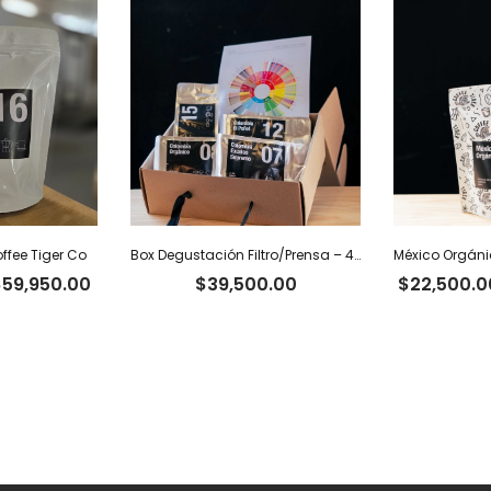
ffee Tiger Co
Box Degustación Filtro/Prensa – 400 g
Rango
$
59,950.00
$
39,500.00
$
22,500.0
de
precios:
desde
$18,500.00
hasta
$59,950.00