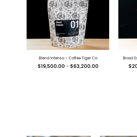
Blend Intenso – Coffee Tiger Co
Brasil 
Rango
$
19,500.00
-
$
63,200.00
$
2
de
precios:
desde
$19,500.00
hasta
$63,200.00