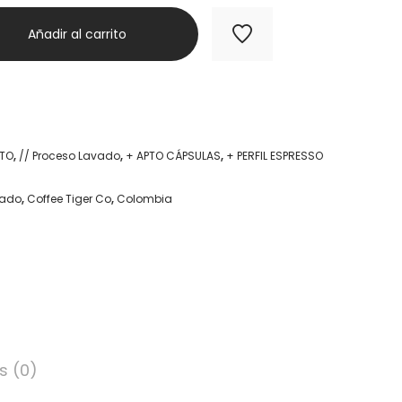
Añadir al carrito
LTO
,
// Proceso Lavado
,
+ APTO CÁPSULAS
,
+ PERFIL ESPRESSO
vado
,
Coffee Tiger Co
,
Colombia
s (0)