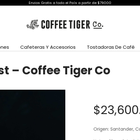
Envios Gratis a todo el País a partir de $79000
ones
Cafeteras Y Accesorios
Tostadoras De Café
t – Coffee Tiger Co
$
23,600
Origen: Santander, 