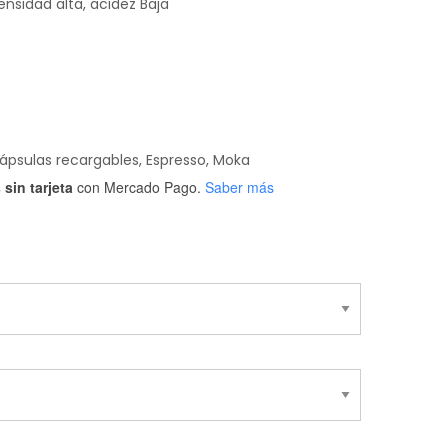
desde
ensidad alta, acidez Baja
$23,600
hasta
$76,500
ápsulas recargables, Espresso, Moka
sin tarjeta
con Mercado Pago.
Saber más