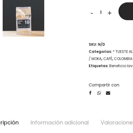
Colombia
-
+
Dark
Roast
-
SKU:
N/D
Coffee
Categorías:
* TUESTE A
Tiger
/ MOKA
,
CAFÉ
,
COLOMBIA
Etiquetas:
Beneficio la
Co
cantidad
Compartir con
ripción
Información adicional
Valoracione