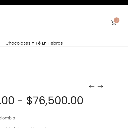
0
Chocolates Y Té En Hebras
Rango
.00
-
$
76,500.00
de
precios:
Colombia