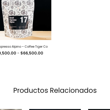
Espresso Alpino – Coffee Tiger Co
Rango
0,500.00
-
$
66,500.00
de
precios:
desde
$20,500.00
hasta
$66,500.00
Productos Relacionados