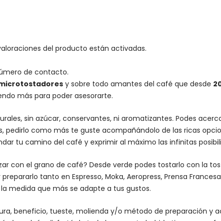
valoraciones del producto están activadas.
número de contacto.
microtostadores
y sobre todo amantes del café que desde
2
iendo más para poder asesorarte.
urales, sin azúcar, conservantes, ni aromatizantes. Podes acer
es, pedirlo como más te guste acompañándolo de las ricas opcio
dar tu camino del café y exprimir al máximo las infinitas posibi
lizar con el grano de café? Desde verde podes tostarlo con la
to
 prepararlo tanto en Espresso,
Moka
,
Aeropress
,
Prensa Francesa
n la medida que más se adapte a tus gustos.
altura, beneficio, tueste, molienda y/o método de preparación 