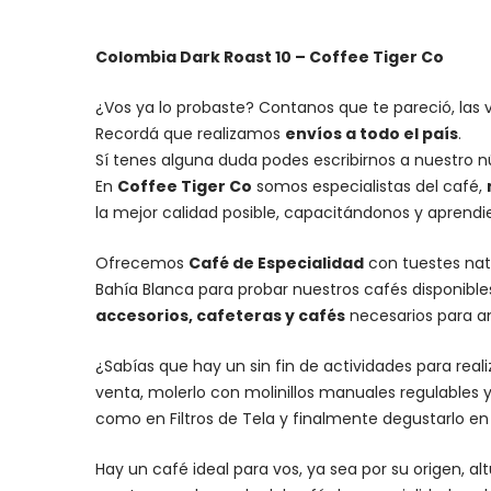
Colombia Dark Roast 10 – Coffee Tiger Co
¿Vos ya lo probaste? Contanos que te pareció, las 
Recordá que realizamos
envíos a todo el país
.
Sí tenes alguna duda podes escribirnos a nuestro 
En
Coffee Tiger Co
somos especialistas del café,
la mejor calidad posible, capacitándonos y aprend
Ofrecemos
Café de Especialidad
con tuestes nat
Bahía Blanca para probar nuestros cafés disponibl
accesorios
, cafeteras y
cafés
necesarios para an
¿Sabías que hay un sin fin de actividades para rea
venta, molerlo con
molinillos manuales regulables
y
como en Filtros de Tela y finalmente degustarlo e
Hay un
café ideal para vos
, ya sea por su origen, 