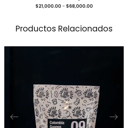
Rango
$
21,000.00
-
$
68,000.00
de
precios:
desde
Productos Relacionados
$21,000.00
hasta
$68,000.00