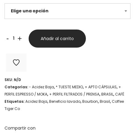
Brasil
-
+
Añadir al carrito
Santos
Bourbon
-
Coffee
SKU:
N/D
Tiger
Categorías:
- Acidez Baja
,
* TUESTE MEDIO
,
+ APTO CÁPSULAS
,
+
Co
PERFIL ESPRESSO / MOKA
,
+ PERFIL FILTRADOS / PRENSA
,
BRASIL
,
CAFÉ
Etiquetas:
Acidez Baja
,
Beneficio lavado
,
Bourbon
,
Brasil
,
Coffee
cantidad
Tiger Co
Compartir con