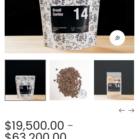
$
19,500.00
-
Rango
$
63,200.00