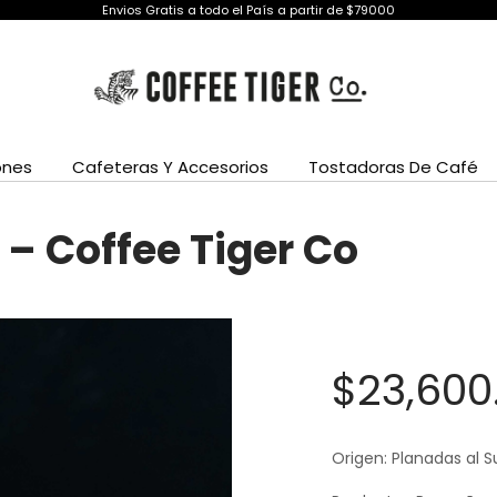
Envios Gratis a todo el País a partir de $79000
ones
Cafeteras Y Accesorios
Tostadoras De Café
– Coffee Tiger Co
$
23,600
Origen: Planadas al 