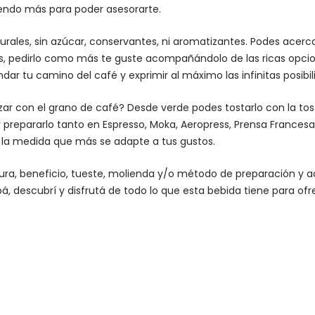
iendo más para poder asesorarte.
urales, sin azúcar, conservantes, ni aromatizantes. Podes acer
es, pedirlo como más te guste acompañándolo de las ricas opcio
dar tu camino del café y exprimir al máximo las infinitas posibi
lizar con el grano de café? Desde verde podes tostarlo con la
to
 prepararlo tanto en Espresso,
Moka
,
Aeropress
,
Prensa Francesa
n la medida que más se adapte a tus gustos.
altura, beneficio, tueste, molienda y/o método de preparación 
á, descubrí y disfrutá de todo lo que esta bebida tiene para ofr