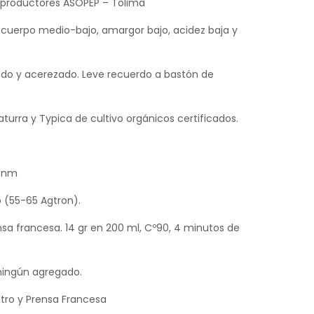
desde
 productores ASOPEP – Tolima
$23,600
 cuerpo medio-bajo, amargor bajo, acidez baja y
hasta
lado y acerezado. Leve recuerdo a bastón de
$76,500
aturra y Typica de cultivo orgánicos certificados.
msnm
o (55-65 Agtron).
nsa francesa. 14 gr en 200 ml, Cº90, 4 minutos de
ningún agregado.
ltro y Prensa Francesa