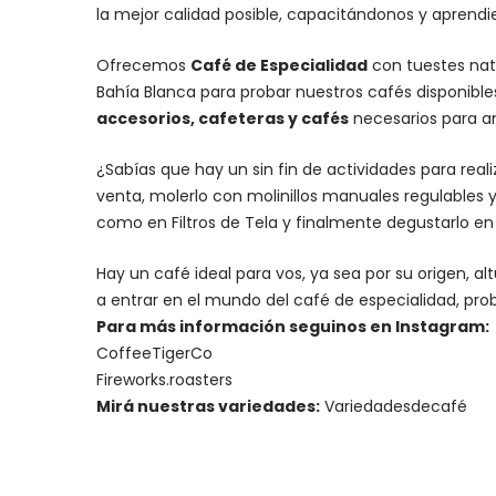
la mejor calidad posible, capacitándonos y aprend
Ofrecemos
Café de Especialidad
con tuestes nat
Bahía Blanca para probar nuestros cafés disponibl
accesorios
, cafeteras y
cafés
necesarios para an
¿Sabías que hay un sin fin de actividades para rea
venta, molerlo con
molinillos manuales regulables
y
como en Filtros de Tela y finalmente degustarlo e
Hay un
café ideal para vos
, ya sea por su origen, 
a entrar en el mundo del café de especialidad, prob
Para más información seguinos en Instagram:
CoffeeTigerCo
Fireworks.roasters
Mirá nuestras variedades:
Variedadesdecafé