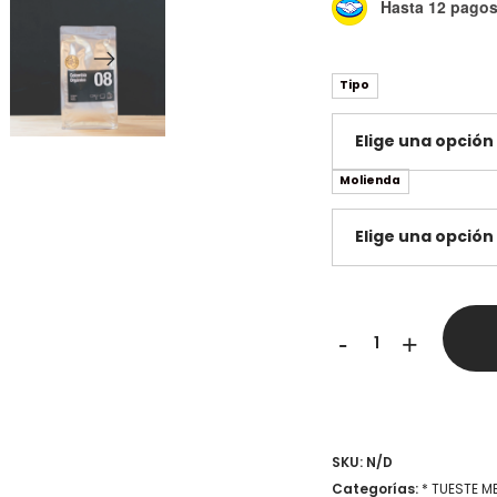
Hasta 12 pagos 
Tipo
Molienda
Colombia
-
+
Orgánico
-
Coffee
SKU:
N/D
Tiger
Categorías:
* TUESTE M