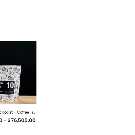
Colombia Dark Roast – Coffee Tiger Co
Rango
0
-
$
76,500.00
de
precios: