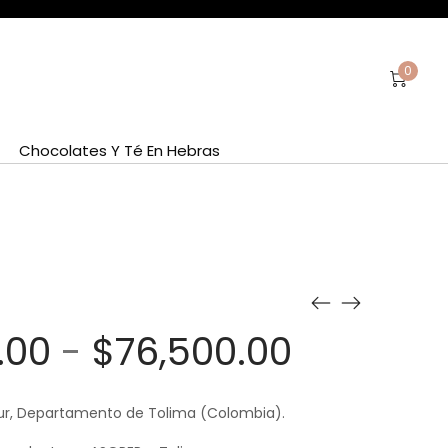
0
Chocolates Y Té En Hebras
Rango
.00
-
$
76,500.00
de
precios:
Sur, Departamento de Tolima (Colombia).