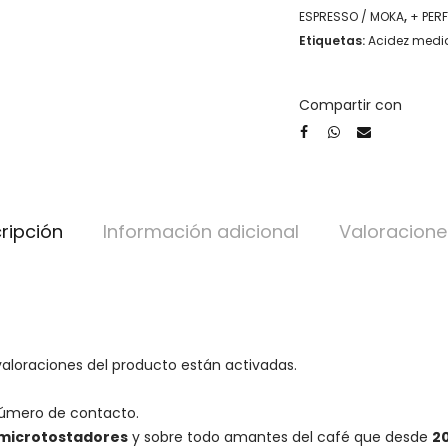
Co
ESPRESSO / MOKA
,
+ PERF
Etiquetas:
Acidez medi
cantidad
Compartir con
ripción
Información adicional
Valoracione
valoraciones del producto están activadas.
número de contacto.
microtostadores
y sobre todo amantes del café que desde
2