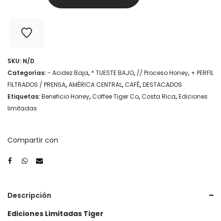
Rica
Honey
-
Ediciones
SKU:
N/D
Limitadas
Categorías:
- Acidez Baja
,
* TUESTE BAJO
,
// Proceso Honey
,
+ PERFIL
Tiger
FILTRADOS / PRENSA
,
AMÉRICA CENTRAL
,
CAFÉ
,
DESTACADOS
Etiquetas:
Beneficio Honey
,
Coffee Tiger Co
,
Costa Rica
,
Ediciones
cantidad
limitadas
Compartir con
Descripción
Ediciones Limitadas Tiger