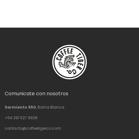
Comunicate con nosotros
Sarmiento 550
, Bahía Blanca.
+54 291 527 9928
contacto@coffeetigerco.com