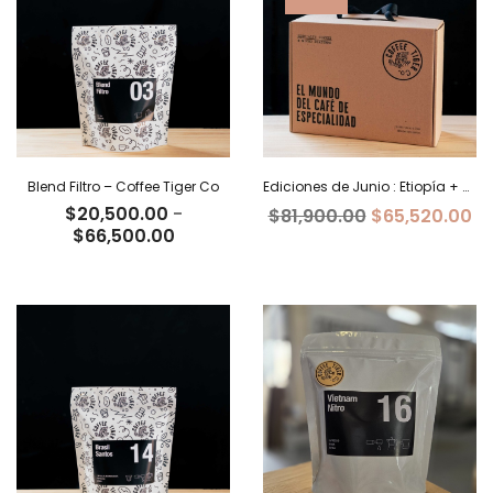
$69,700.00
$68,000
Blend Filtro – Coffee Tiger Co
Ediciones de Junio : Etiopía + Burundi+ Costa Rica
$
20,500.00
-
El
El
$
81,900.00
$
65,520.00
Rango
$
66,500.00
precio
pr
de
original
ac
precios:
era:
es
desde
$81,900.00.
$6
$20,500.00
hasta
$66,500.00