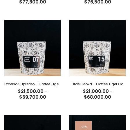
Rango
Rango
$
77,800.00
$
76,500.00
de
de
precios:
precios:
desde
desde
$24,000.00
$23,600
hasta
hasta
$77,800.00
$76,500
Excelso Supremo – Coffee Tiger Co
Brasil Moka – Coffee Tiger Co
$
21,500.00
-
$
21,000.00
-
Rango
Rango
$
69,700.00
$
68,000.00
de
de
precios:
precios:
desde
desde
$21,500.00
$21,000
hasta
hasta
20%