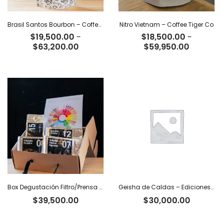
Brasil Santos Bourbon – Coffee Tiger Co
Nitro Vietnam – Coffee Tiger Co
$
19,500.00
-
$
18,500.00
-
Rango
Rango
$
63,200.00
$
59,950.00
de
de
precios:
precios:
desde
desde
$19,500.00
$18,500
hasta
hasta
$63,200.00
$59,950
Box Degustación Filtro/Prensa – 400 g
Geisha de Caldas – Ediciones Limitadas Tiger
$
39,500.00
$
30,000.00