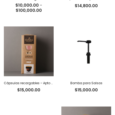
$
10,000.00
-
$
14,800.00
Rango
$
100,000.00
de
precios:
desde
$10,000.00
hasta
$100,000.00
Cápsulas recargables – Apto Dolce Gusto x 4
Bomba para Salsas
$
15,000.00
$
15,000.00