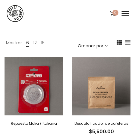
0
Mostrar
6
12
15
Ordenar por
Repuesto Moka / Italiana
Descalcificador de cafeteras
$
5,500.00