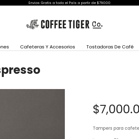
Envios Gratis a todo el País a partir de $79000
ones
Cafeteras Y Accesorios
Tostadoras De Café
spresso
$
7,000.
Tampers para cafete