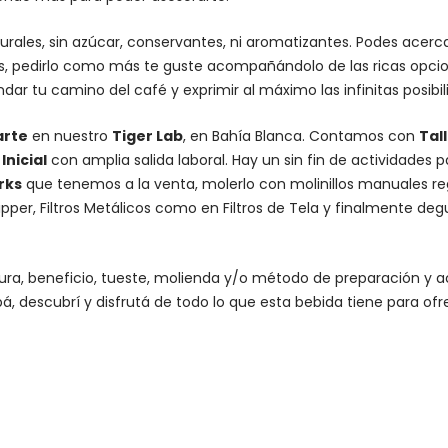
urales, sin azúcar, conservantes, ni aromatizantes. Podes acer
es, pedirlo como más te guste acompañándolo de las ricas opcio
dar tu camino del café y exprimir al máximo las infinitas posibi
arte
en nuestro
Tiger Lab
, en Bahía Blanca. Contamos con
Tal
nicial
con amplia salida laboral. Hay un sin fin de actividades 
rks
que tenemos a la venta, molerlo con
molinillos manuales re
ripper, Filtros Metálicos como en Filtros de Tela y finalmente d
altura, beneficio, tueste, molienda y/o método de preparación 
á, descubrí y disfrutá de todo lo que esta bebida tiene para ofr