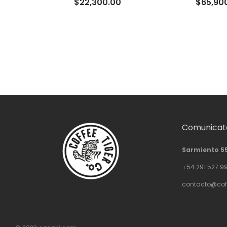
$
22,300.00
$
65,90
Comunicate
Sarmiento 5
+54 291 527 9
contacto@cof