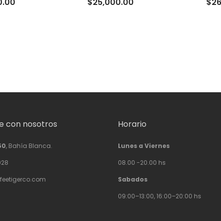
0.00
$
25,000.00
$
26
 con nosotros
Horario
50
, Bahía Blanca.
Lunes a Viernes
928
08.00 -20.00 hs
feetigerco.com
Sabados
09:00–13:00, 16:00–20:00 hs