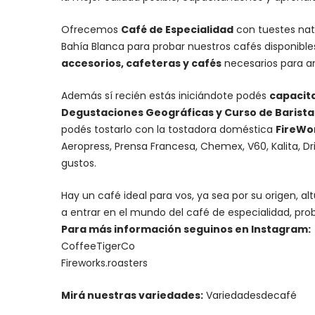
Ofrecemos
Café de Especialidad
con tuestes nat
Bahía Blanca para probar nuestros cafés disponibl
accesorios
, cafeteras y
cafés
necesarios para an
Además sí recién estás iniciándote podés
capacit
Degustaciones Geográficas y Curso de Barista I
podés tostarlo con la
tostadora doméstica
FireWo
Aeropress
,
Prensa Francesa
,
Chemex
, V60,
Kalita
, D
gustos.
Hay un
café ideal para vos
, ya sea por su origen, 
a entrar en el mundo del café de especialidad, prob
Para más información seguinos en Instagram:
CoffeeTigerCo
Fireworks.roasters
Mirá nuestras variedades:
Variedadesdecafé