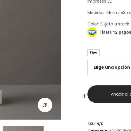
Impresos 3D
Medidas: 51mm, 53
Color: Sujeto a stock
Hasta 12 pagos 
Tipo
Tampers
Añadir al 
+
-
3D
para
Espresso
SKU:
N/D
cantidad
Categoría:
ACCESORIO