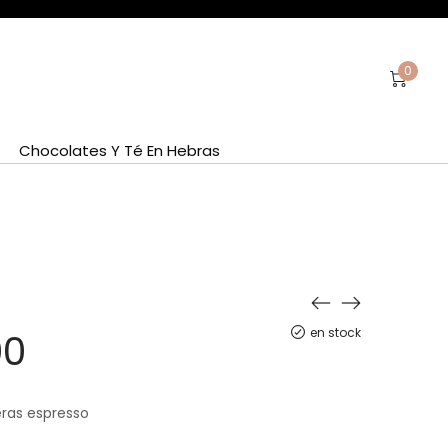
0
Chocolates Y Té En Hebras
en stock
00
ras espresso