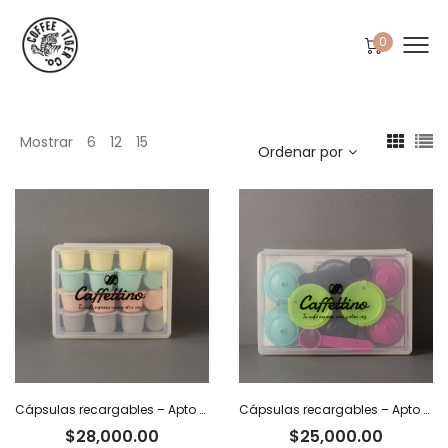
0
Mostrar
6
12
15
Ordenar por
Cápsulas recargables – Apto Nespresso x 12
Cápsulas recargables – Apto Dolce Gusto x 8
$
28,000.00
$
25,000.00