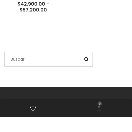
$
42,900.00
-
Rango
$
57,200.00
de
precios:
desde
$42,900.00
hasta
$57,200.00
0