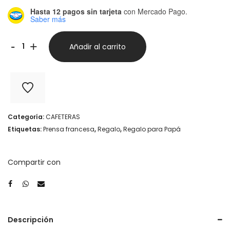
Hasta 12 pagos sin tarjeta
con Mercado Pago.
Saber más
Prensa
-
+
Añadir al carrito
Francesa
-
Vidrio
y
Categoría:
CAFETERAS
metal.
Etiquetas:
Prensa francesa
,
Regalo
,
Regalo para Papá
1
L
Compartir con
cantidad
Descripción