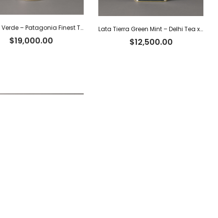
Lata Té Verde – Patagonia Finest Tea x 80 g
Lata Tierra Green Mint – Delhi Tea x 40 g
$
19,000.00
$
12,500.00
Tisana Blueberry Dreams – Delhi Tea x 60 g
Tisana Cinnamon & Rosehips Fresh – Delhi Tea x 60 g
$
8,500.00
$
8,500.00