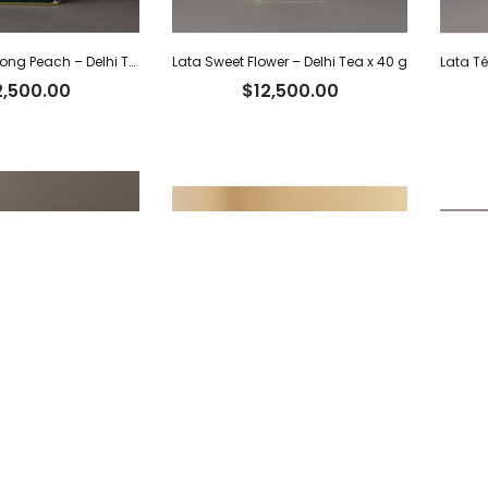
Lata Agua Oolong Peach – Delhi Tea x 40 g
Lata Sweet Flower – Delhi Tea x 40 g
2,500.00
$
12,500.00
Té Blanco Pai Mutan – Delhi Tea x 40 g
Té Oolong – Delhi Tea x 40 g
,500.00
$
8,500.00