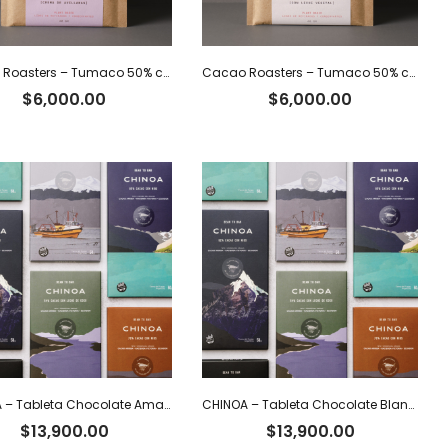
Cacao Roasters – Tumaco 50% c/crema de avellanas
Cacao Roasters – Tumaco 50% c/leche vegetal
$
6,000.00
$
6,000.00
CHINOA – Tableta Chocolate Amargo 100% Cacao x 50 g
CHINOA – Tableta Chocolate Blanco 36% Cacao Ecuatoriano x 50 g
$
13,900.00
$
13,900.00