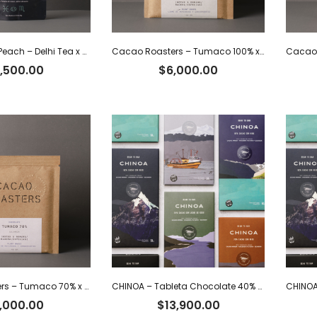
Agua Oolong Peach – Delhi Tea x 40 g
Cacao Roasters – Tumaco 100% x 40 g
,500.00
$
6,000.00
Cacao Roasters – Tumaco 70% x 40 g
CHINOA – Tableta Chocolate 40% con leche y café x 50 g
,000.00
$
13,900.00