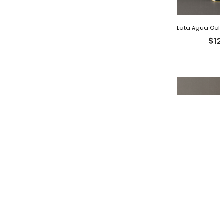
$
1
$
8