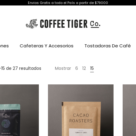
Envios Gratis a todo el País a partir de $79000
ones
Cafeteras Y Accesorios
Tostadoras De Café
15 de 27 resultados
Mostrar
6
12
15