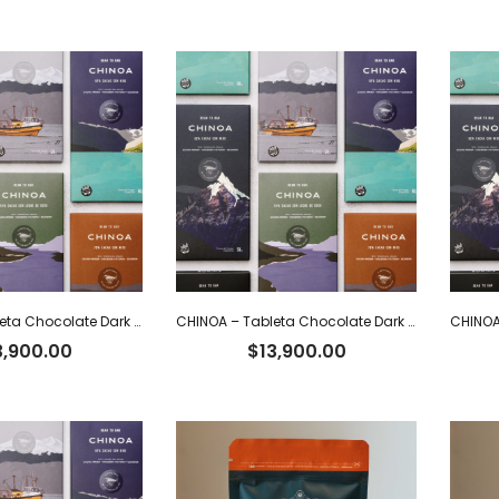
CHINOA – Tableta Chocolate Dark 70% Cacao Ecuatoriano con Nibs x 50 g
CHINOA – Tableta Chocolate Dark 72% Cacao Intenso Ecuatoriano x 50 g
3,900.00
$
13,900.00