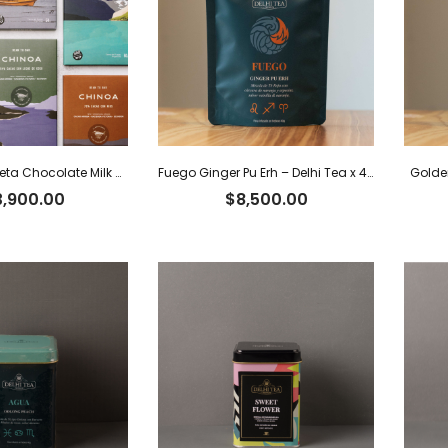
CHINOA – Tableta Chocolate Milk Dark 54% Cacao Ecuatoriano con Leche de Coco x 50 g
Fuego Ginger Pu Erh – Delhi Tea x 40 g
Golden
3,900.00
$
8,500.00