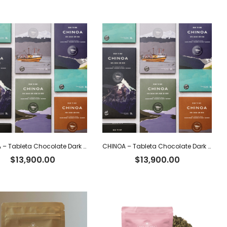
CHINOA – Tableta Chocolate Dark 85% Cacao Ecuatoriano con Nibs x 50 g
CHINOA – Tableta Chocolate Dark 92% Cacao Ecuatoriano x 50 g
$
13,900.00
$
13,900.00