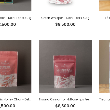
wer – Delhi Tea x 40 g
Green Whisper – Delhi Tea x 40 g
Té 
2,500.00
$
8,500.00
Tisana Turmeric Honey Chai – Delhi Tea x 40 g
Tisana Cinnamon & Rosehips Fresh – Delhi Tea x 60 g
,500.00
$
8,500.00