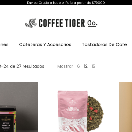
Envios Gratis a todo el País a partir de $79000
ones
Cafeteras Y Accesorios
Tostadoras De Café
Ordenado
3–24 de 27 resultados
Mostrar
6
12
15
por
precio:
alto
a
bajo