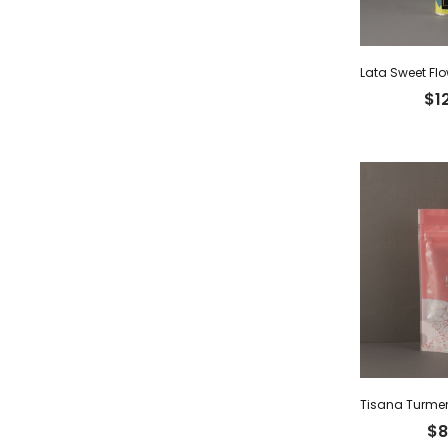
Lata Sweet Flo
$
1
$
8