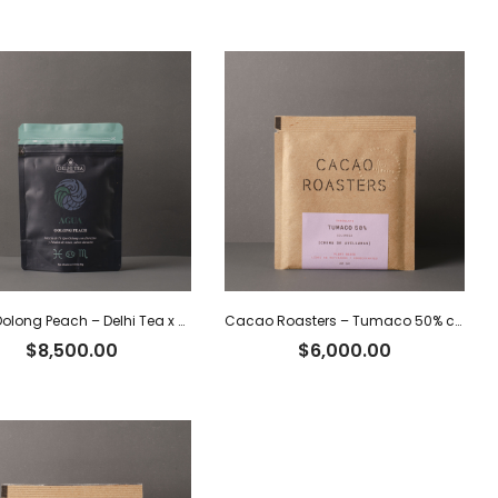
Agua Oolong Peach – Delhi Tea x 40 g
Cacao Roasters – Tumaco 50% c/crema de avellanas
$
8,500.00
$
6,000.00