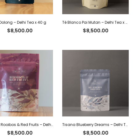
Oolong – Delhi Tea x 40 g
Té Blanco Pai Mutan – Delhi Tea x 40 g
$
8,500.00
$
8,500.00
Tisana Rooibos & Red Fruits – Delhi Tea x 40 g
Tisana Blueberry Dreams – Delhi Tea x 60 g
$
8,500.00
$
8,500.00