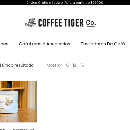
Envios Gratis a todo el País a partir de $79000
ones
Cafeteras Y Accesorios
Tostadoras De Café
 único resultado
Mostrar
6
12
15