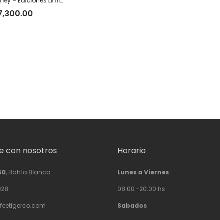
Costa Rica Honey – Ediciones Limitadas Tiger
7,300.00
 con nosotros
Horario
50
, Bahía Blanca.
Lunes a Viernes
928
08.00 -20.00 hs
feetigerco.com
Sabados