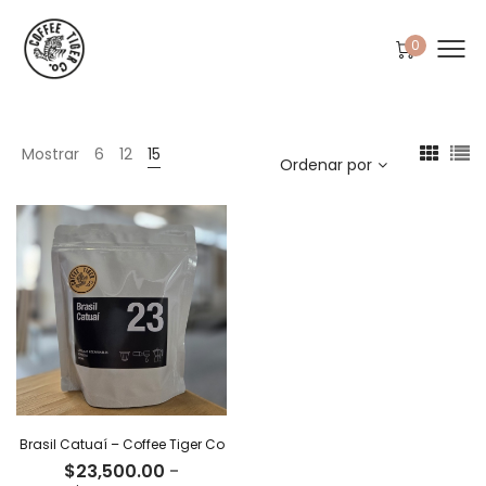
0
Mostrar
6
12
15
Ordenar por
Brasil Catuaí – Coffee Tiger Co
$
23,500.00
-