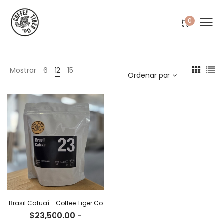
0
Mostrar
6
12
15
Ordenar por
Brasil Catuaí – Coffee Tiger Co
$
23,500.00
-