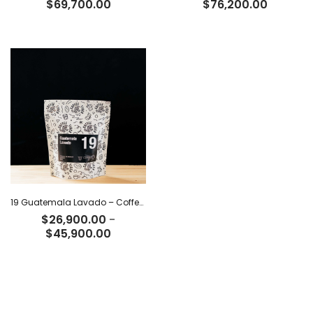
Rango
Rango
$
69,700.00
$
76,200.00
de
de
precios:
precios:
desde
desde
$21,500.00
$23,500
hasta
hasta
$69,700.00
$76,200
19 Guatemala Lavado – Coffee Tiger Co
$
26,900.00
-
Rango
$
45,900.00
de
precios:
desde
$26,900.00
hasta