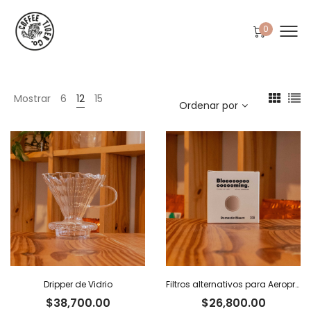
0
Mostrar
6
12
15
Ordenar por
Dripper de Vidrio
Filtros alternativos para Aeropress x 100 u.
$
38,700.00
$
26,800.00