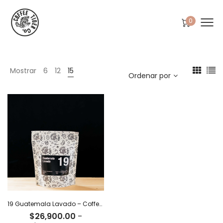
0
Mostrar
6
12
15
Ordenar por
19 Guatemala Lavado – Coffee Tiger Co
$
26,900.00
-