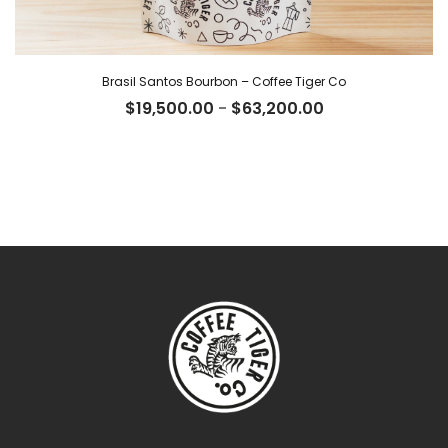
Brasil Santos Bourbon – Coffee Tiger Co
Rango
$
19,500.00
-
$
63,200.00
de
precios:
desde
$19,500.00
hasta
$63,200.00