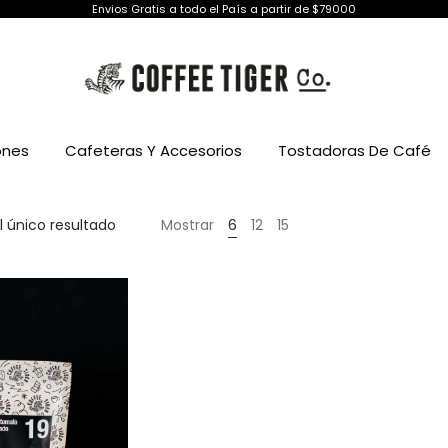
Envios Gratis a todo el País a partir de $79000
ones
Cafeteras Y Accesorios
Tostadoras De Café
 único resultado
Mostrar
6
12
15