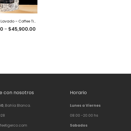
19 Guatemala Lavado – Coffee Tiger Co
Rango
00
-
$
45,900.00
de
precios:
desde
$26,900.00
hasta
$45,900.00
 con nosotros
Horario
50
, Bahía Blanca.
Lunes a Viernes
928
08.00 -20.00 hs
feetigerco.com
Sabados