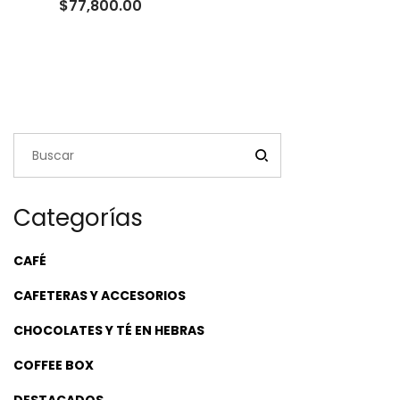
Rango
$
77,800.00
de
precios:
desde
$24,000.00
hasta
$77,800.00
Categorías
CAFÉ
CAFETERAS Y ACCESORIOS
CHOCOLATES Y TÉ EN HEBRAS
COFFEE BOX