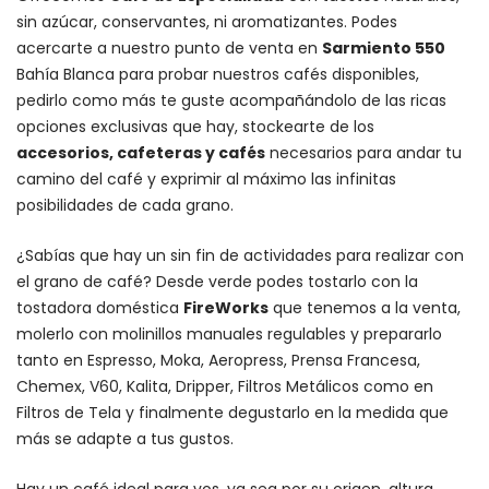
sin azúcar, conservantes, ni aromatizantes. Podes
acercarte a nuestro punto de venta en
Sarmiento 550
Bahía Blanca para probar nuestros cafés disponibles,
pedirlo como más te guste acompañándolo de las ricas
opciones exclusivas que hay, stockearte de los
accesorios
, cafeteras y
cafés
necesarios para andar tu
camino del café y exprimir al máximo las infinitas
posibilidades de cada grano.
¿Sabías que hay un sin fin de actividades para realizar con
el grano de café? Desde verde podes tostarlo con la
tostadora doméstica
FireWorks
que tenemos a la venta,
molerlo con
molinillos manuales regulables
y prepararlo
tanto en Espresso,
Moka
,
Aeropress
,
Prensa Francesa
,
Chemex
, V60,
Kalita
, Dripper, Filtros Metálicos como en
Filtros de Tela y finalmente degustarlo en la medida que
más se adapte a tus gustos.
Hay un
café ideal para vos
, ya sea por su origen, altura,