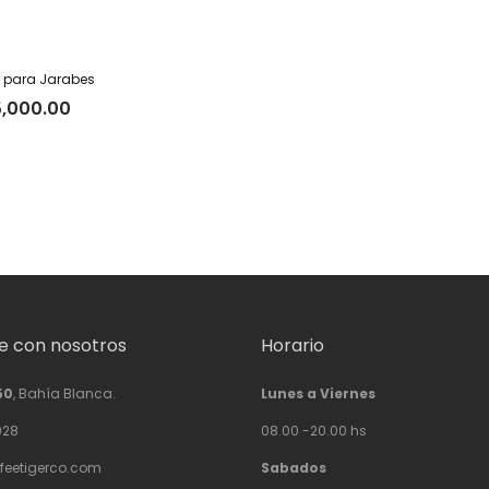
para Jarabes
5,000.00
 con nosotros
Horario
50
, Bahía Blanca.
Lunes a Viernes
928
08.00 -20.00 hs
feetigerco.com
Sabados