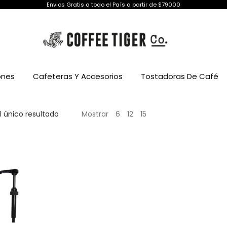
Envios Gratis a todo el País a partir de $79000
ones
Cafeteras Y Accesorios
Tostadoras De Café
 único resultado
Mostrar
6
12
15