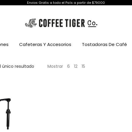
Envios Gratis a todo el País a partir de $79000
ones
Cafeteras Y Accesorios
Tostadoras De Café
 único resultado
Mostrar
6
12
15