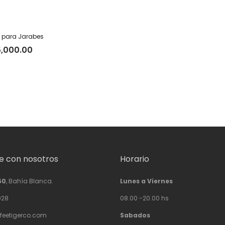
para Jarabes
5,000.00
 con nosotros
Horario
50
, Bahía Blanca.
Lunes a Viernes
928
08.00 -20.00 hs
feetigerco.com
Sabados