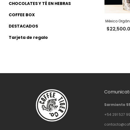
CHOCOLATES Y TÉ EN HEBRAS
COFFEE BOX
México Orgáni
DESTACADOS
$
22,500.
Tarjeta de regalo
Comunicate
Sarmiento 5
+54 291 527 9
contacto@cof