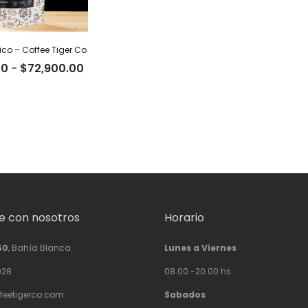
co – Coffee Tiger Co
Rango
00
-
$
72,900.00
de
precios:
desde
$22,500.00
hasta
$72,900.00
 con nosotros
Horario
50
, Bahía Blanca.
Lunes a Viernes
928
08.00 -20.00 hs
feetigerco.com
Sabados