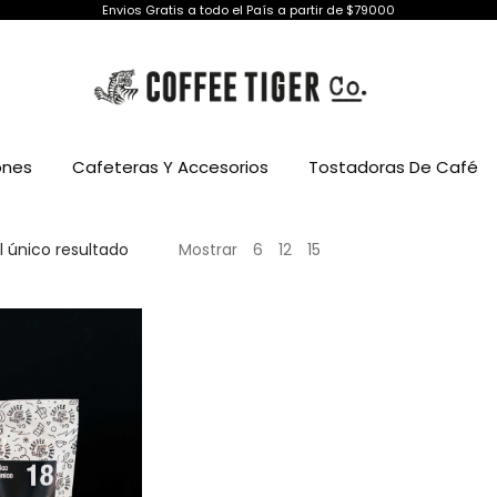
Envios Gratis a todo el País a partir de $79000
ones
Cafeteras Y Accesorios
Tostadoras De Café
 único resultado
Mostrar
6
12
15