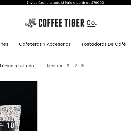
Envios Gratis a todo el País a partir de $79000
ones
Cafeteras Y Accesorios
Tostadoras De Café
 único resultado
Mostrar
6
12
15