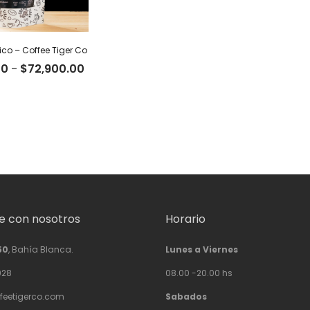
co – Coffee Tiger Co
Rango
00
-
$
72,900.00
de
precios:
desde
$22,500.00
hasta
$72,900.00
 con nosotros
Horario
50
, Bahía Blanca.
Lunes a Viernes
928
08.00 -20.00 hs
feetigerco.com
Sabados