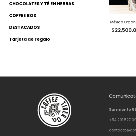
CHOCOLATES Y TÉ EN HEBRAS
COFFEE BOX
México Orgáni
DESTACADOS
$
22,500.
Tarjeta de regalo
Comunicate
Sarmiento 5
+54 291 527 9
contacto@cof