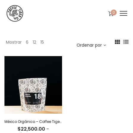
0
Mostrar
6
12
15
Ordenar por
México Orgánico – Coffee Tiger Co
$
22,500.00
-