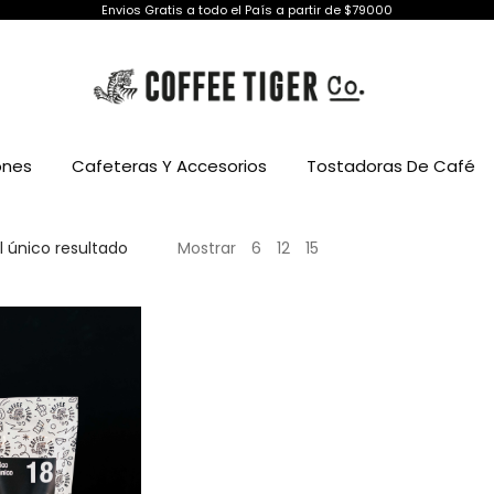
Envios Gratis a todo el País a partir de $79000
ones
Cafeteras Y Accesorios
Tostadoras De Café
 único resultado
Mostrar
6
12
15