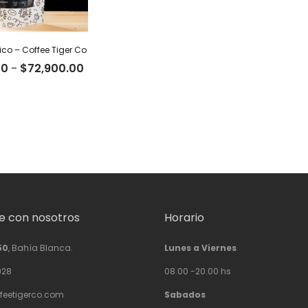
co – Coffee Tiger Co
Rango
00
-
$
72,900.00
de
precios:
desde
$22,500.00
hasta
$72,900.00
 con nosotros
Horario
50
, Bahía Blanca.
Lunes a Viernes
928
08.00 -20.00 hs
feetigerco.com
Sabados