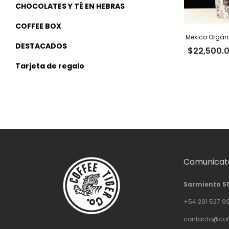
CHOCOLATES Y TÉ EN HEBRAS
COFFEE BOX
México Orgáni
DESTACADOS
$
22,500.
Tarjeta de regalo
Comunicate
Sarmiento 5
+54 291 527 9
contacto@cof